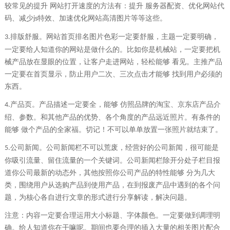
较常见的提升 网站打开速度的方法有：提升 服务器配资、优化网站代
码、减少
特效、加速优化网站高清图片等等这些。
js
排版舒服。网站首页排名图片色彩一定要舒服，主题一定要明确，
3.
一定要给人知道你的网站是做什么的。比如你是机械站，一定要把机
械产品放在显眼的位置，让客户走进网站，轻松能够 看见。主推产品
一定要在首页显示，防止用户二次、三次点击才能够 找到用户必须的
东西。
产品页。产品描述一定要全，能够 仿照品牌的淘宝、京东店产品介
4.
绍、参数。和其他产品的优势、各个角度的产品远近照片。有条件的
能够 做个产品的全家福。切记！不可以单单放置一张照片就结束了。
公司新闻。公司新闻栏不可以荒废，经营好的公司新闻，很可能是
5.
你吸引流量、留住流量的一个关键词。公司新闻栏除开分处子栏目报
道你公司最新的动态外，其他按照你公司产品的特性能够 分为几大
类，围绕用户从选购产品到使用产品，在到报废产品中遇到的各个问
题，为核心各自进行文章的形式进行分享解读，解决问题。
注意：内容一定要合理运用大小标题、字体颜色。一定要做到调理明
确。给人知道你在干嘛呢。期间也要合理的插入大量的相关图片配合