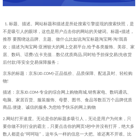
标题、描述。网站标题和描述是所处搜索引擎提现的搜索快照，是
1.
不是吸引人的眼球，这也是用户点击你的网站的关键词。标题
描述，
+
推荐 要围绕这品牌、主题、做什么比如说淘宝标题淘宝网
淘
我喜
-
!
欢；描述为淘宝网
亚洲较大的网上交易平台
给予各类服饰、美容、家
-
,
居、数码、话费
点卡充值…数亿优质商品
同时给予担保交易
先收货
/
,
(
后付款
等安全交易保障服务；
)
京东的标题：京东
正品低价、品质保障、配送及时、轻松购
(JD.COM)-
物
!
描述：京东
专业的综合网上购物商城
销售家电、数码通讯、
JD.COM-
,
电脑、家居百货、服装服饰、母婴、图书、食品等数百万个品牌优质
商品
便捷、诚信的服务
为您给予快乐的网上购物
.
,
网站打开速度。无论是你的标题多吸引人，无论是用户为何来，只
2.
要你做不到行业的霸主，只要点击你的网页
秒中并没有打开，绝大多
5
数人都是会“呵呵哒”，这年头一样的信息一大把。谁还离不开谁。比