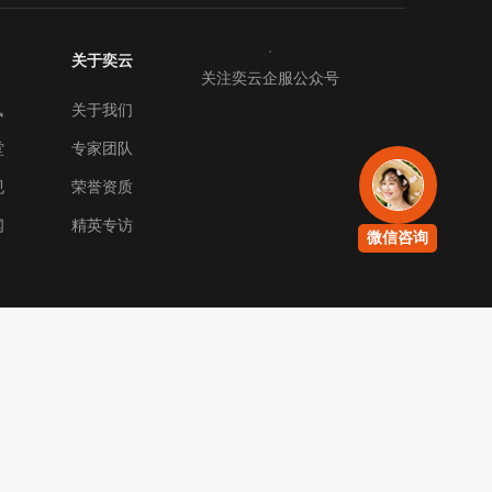
关于奕云
关注奕云企服公众号
讯
关于我们
堂
专家团队
规
荣誉资质
闻
精英专访
微信咨询
沪ICP证B2-20180251