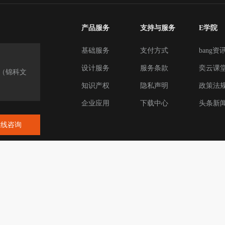
产品服务
支持与服务
E学院
基础服务
支付方式
bang资
设计服务
服务条款
奕云课
楼（锦科文
知识产权
隐私声明
政策法
企业应用
下载中心
头条新
在线咨询
联系我们
网站地图
023 版权所有：上海奕云网络科技有限公司
沪ICP备2020027840号-1
经营许可证：