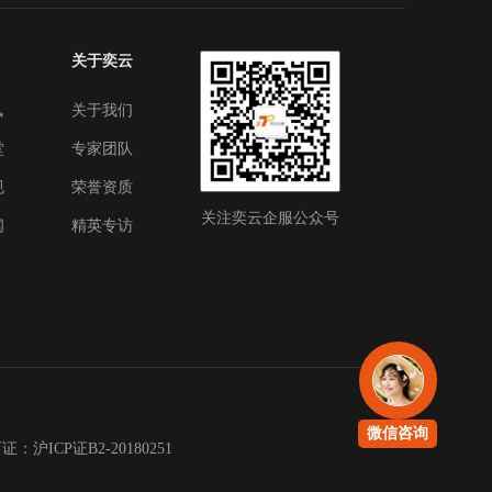
关于奕云
讯
关于我们
堂
专家团队
规
荣誉资质
关注奕云企服公众号
闻
精英专访
微信咨询
沪ICP证B2-20180251